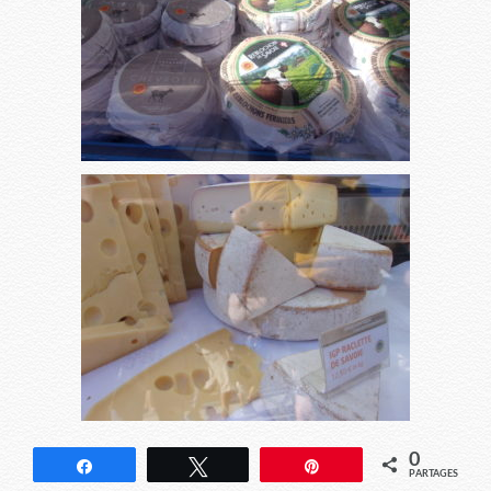
0
Partagez
Tweetez
Épingle
PARTAGES